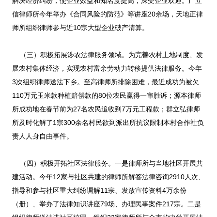
解决经济纠纷，使企业效益和知名度提高，深受企业欢迎。广立
信律师所今年举办《合同风险的防范》等讲座20余场，天地正律
师所组织律师参与近10宗大型企业破产清算。
（三）积极拓展涉农法律服务领域。为完善农村土地制度、发
展农村集体经济，实现农村富余劳动力转移提供法律服务。今年
3次组织律师送法下乡。至高律师所排除困难，最近成功为被欠
110万元玉米款种植赔偿款的80位农民赢得一审胜诉；源本律师
所成功地在春节前为27名农民追收到7万元工程款；群立弘律师
所及时化解了1宗300余名村民欲到派出所抗议限制本村合作社负
责人人身自由事件。
（四）积极开拓社区法律服务。一是律师所与当地社区开展共
建活动。今年12家与社区共建的律师所解答法律咨询2910人次、
指导和参与社区重大纠纷调解11宗、发放宣传资料4万余份
（册）、举办了法律知识讲座79场、办理民事案件217宗。二是