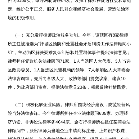
咨询8159次，举办法制讲座84次。发挥了律师在促进社会和谐稳
定、维护公平正义、服务人民群众和经济社会发展、营造法治环
境的积极作用。
（一）充分发挥律师政治服务功能。今年，该辖区有8家律师
所主任被推选为“禅城区预防和处置社会矛盾纠纷工作法律顾问小
组”，主动为区解决疑难复杂纠纷和处置群体事件提出法律意见；
律师担任党政机关法律顾问71家、1人当选区人大代表、3人当选
区政协委员、1人当选区民盟机构的领导、7人参加区人大常委会
法律咨询组，先后向各级人大、政协等部门提交议案、建议10
件，为政府部门审查、提供法律意见23条，积极反映社情民意。
（二）积极化解企业风险。律师所围绕经济建设，防范经营风
险当好法律参谋。今年律师所担任企业法律顾问635家、办理经
济诉讼、非诉讼法律事务4644宗。金石行律师所在担任某商会法
律顾问中，派出律师为当地企业申请商标注册、上知识产权课、