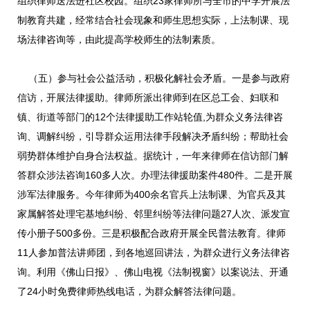
组织律师送法进社区校园。组织23家律师所与全市的中学开展法
制教育共建，经常结合社会现象和师生思想实际，上法制课、现
场法律咨询等，由此提高学校师生的法制素质。
（五）参与社会公益活动，积极化解社会矛盾。一是参与政府
信访，开展法律援助。律师所派出律师到在区总工会、妇联和
镇、街道等部门的12个法律援助工作站轮值,为群众义务法律咨
询、调解纠纷，引导群众运用法律手段解决矛盾纠纷；帮助社会
弱势群体维护自身合法权益。据统计，一年来律师在信访部门解
答群众涉法咨询160多人次。办理法律援助案件480件。二是开展
涉军法律服务。今年律师为400余名官兵上法制课、为官兵及其
家属解答处理宅基地纠纷、邻里纠纷等法律问题27人次、派发宣
传小册子500多份。三是积极配合政府开展全民普法教育。律师
11人参加普法讲师团，到各地巡回讲法，为群众进行义务法律咨
询。利用《佛山日报》、佛山电视《法制视窗》以案说法、开通
了24小时免费律师热线电话，为群众解答法律问题。