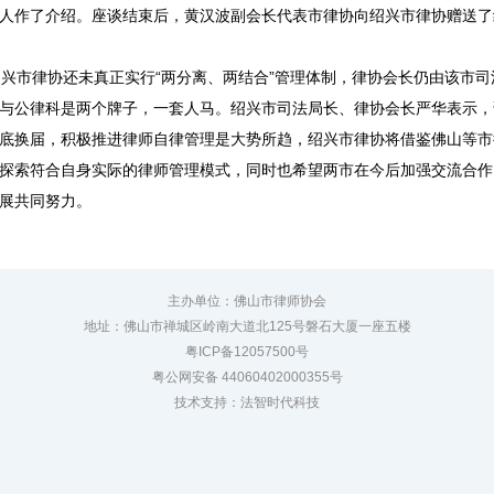
人作了介绍。座谈结束后，黄汉波副会长代表市律协向绍兴市律协赠送了
市律协还未真正实行“两分离、两结合”管理体制，律协会长仍由该市司
与公律科是两个牌子，一套人马。绍兴市司法局长、律协会长严华表示，
底换届，积极推进律师自律管理是大势所趋，绍兴市律协将借鉴佛山等市
探索符合自身实际的律师管理模式，同时也希望两市在今后加强交流合作
展共同努力。
主办单位：佛山市律师协会
地址：佛山市禅城区岭南大道北125号磐石大厦一座五楼
粤ICP备12057500号
粤公网安备 44060402000355号
技术支持：法智时代科技