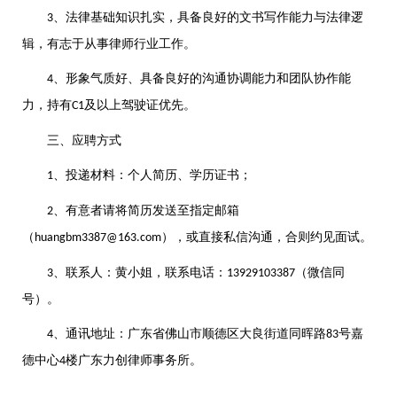
、法律基础知识扎实，具备良好的文书写作能力与法律逻
3
辑，有志于从事律师行业工作。
、形象气质好、具备良好的沟通协调能力和团队协作能
4
力，持有
及以上驾驶证优先。
C1
三、应聘方式
、投递材料：个人简历、学历证书；
1
、有意者请将简历发送至指定邮箱
2
（
），或直接私信沟通，合则约见面试。
huangbm3387@163.com
、联系人：黄小姐，联系电话：
（微信同
3
13929103387
号）。
、通讯地址：广东省佛山市顺德区大良街道同晖路
号嘉
4
83
德中心
楼广东力创律师事务所。
4