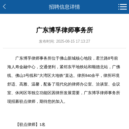
招聘信息详情
广东博孚律师事务所
发布时间: 2025-08-15 17:13:27
广东博孚律师事务所位于佛山新城核心地段，君兰路
号前
8
海人寿金融中心，交通便利，紧邻东平地铁站和顺德北站，广佛
线、佛山
号线和
大湾区大地铁
直达。律所
余平，律所环境
3
“
”
840
舒适、高雅、温馨，配备了现代化的律师办公室、洽谈室、会议
室、休闲区等独立功能区因律所发展需要，广东博孚律师事务所
现招募驻点律师，期待您的加入。
【驻点律师】
名
1