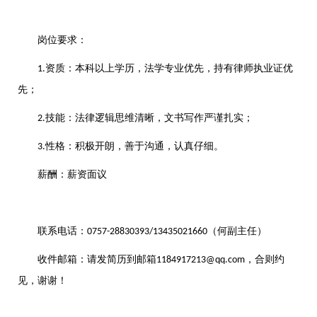
岗位要求：
资质：本科以上学历，法学专业优先，持有律师执业证优
1.
先；
技能：法律逻辑思维清晰，文书写作严谨扎实；
2.
性格：积极开朗，善于沟通，认真仔细。
3.
薪酬：薪资面议
联系电话：
（何副主任）
0757-28830393/13435021660
收件邮箱：请发简历到邮箱
，合则约
1184917213@qq.com
见，谢谢！