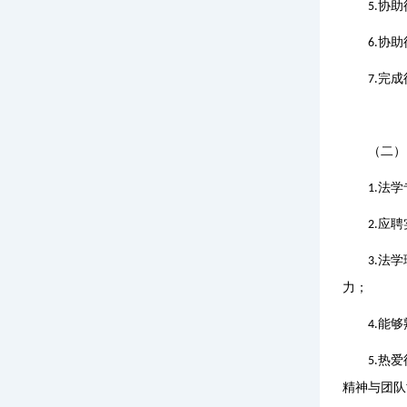
协助
5.
协助
6.
完成
7.
（二）
法学
1.
应聘
2.
法学
3.
力；
能够
4.
热爱
5.
精神与团队