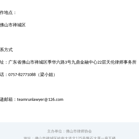
作地点：
佛山市禅城区
系方式
址：广东省佛山市禅城区季华六路
号九鼎金融中心
层天伦律师事务所
3
22
话：
（梁小姐）
0757-82771088
递邮箱：
teamrunlawyer@126.com
主办单位：佛山市律师协会
地址：佛山市禅城区岭南大道北125号磐石大厦一座五楼