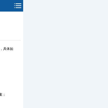
，具体如
案；