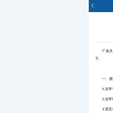
广东天
下。
一、授
法学
1.
法学
2.
语言
3.