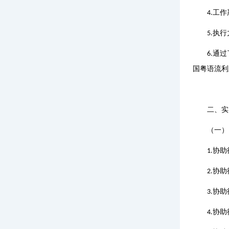
工作
4.
执行
5.
通过
6.
国粤语流
二、实
（一）
协助
1.
协助
2.
协助
3.
协助
4.