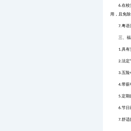
在校
6.
用，且免除
粤语
7.
三、福
具有
1.
法定
2.
五险
3.
带薪
4.
定期
5.
节日
6.
舒适
7.