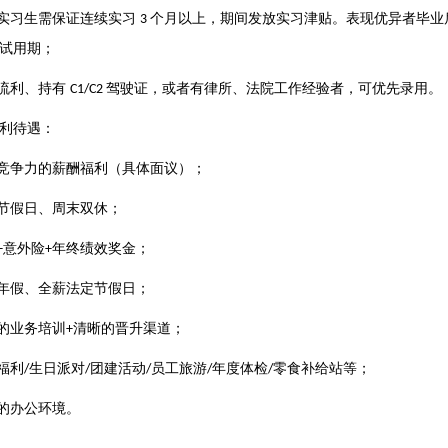
实习生需保证连续实习
个月以上，期间发放实习津贴。表现优异者毕业
3
试用期；
流利、持有
驾驶证，或者有律所、法院工作经验者，可优先录用。
C1/C2
利待遇：
竞争力的薪酬福利（具体面议）；
节假日、周末双休；
意外险
年终绩效奖金；
+
+
年假、全薪法定节假日；
的业务培训
清晰的晋升渠道；
+
福利
生日派对
团建活动
员工旅游
年度体检
零食补给站等；
/
/
/
/
/
的办公环境。