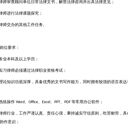
律师审查顾问单位日常法律文书，解答法律咨询并出具法律意见；
律师进行法律课题探究；
律师交办的其他工作任务。
岗位要求：
专业本科及以上学历；
实习律师必须通过法律职业资格考试；
理论知识功底深厚，具备优秀的文书写作能力，同时拥有较强的语言表达
熟练操作
、
、
、
、
等常用办公软件；
Word
Office
Excel
PPT
PDF
律师行业，工作严谨认真、责任心强，秉持诚实守信原则，吃苦耐劳，具
协作意识；