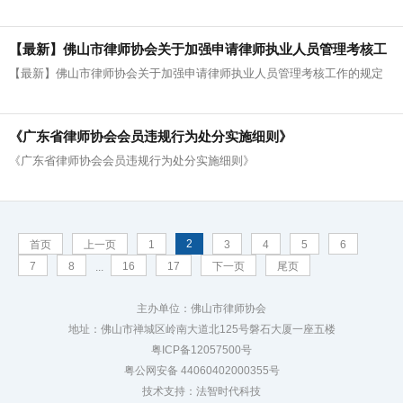
【最新】佛山市律师协会关于加强申请律师执业人员管理考核工
【最新】佛山市律师协会关于加强申请律师执业人员管理考核工作的规定
作的规定
《广东省律师协会会员违规行为处分实施细则》
《广东省律师协会会员违规行为处分实施细则》
2
首页
上一页
1
3
4
5
6
7
8
16
17
下一页
尾页
...
主办单位：佛山市律师协会
地址：佛山市禅城区岭南大道北125号磐石大厦一座五楼
粤ICP备12057500号
粤公网安备 44060402000355号
技术支持：法智时代科技