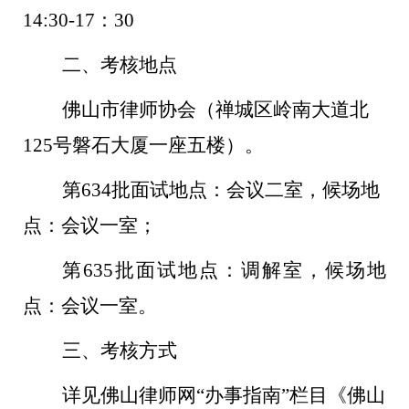
14
:30
-17：30
二、
考核地点
佛山市律师协会（禅城区岭南大道北
125号磐石大厦一座五楼）。
第
634
批面试地点：会议二室，候场地
点：
会议一
室
；
第
635
批面试地点：
调解
室
，候场地
点：
会议一室
。
三、考核方式
详见佛山律师网
“
办事指南
”
栏目《佛山