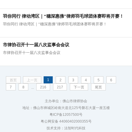
羽你同行 律动湾区｜“穗深惠佛”律师羽毛球团体赛即将开赛！
羽你同行 律动湾区｜“穗深惠佛”律师羽毛球团体赛即将开赛！
市律协召开十一届八次监事会会议
市律协召开十一届八次监事会会议
1
首页
上一页
2
3
4
5
6
7
8
216
217
下一页
尾页
...
主办单位：佛山市律师协会
地址：佛山市禅城区岭南大道北125号磐石大厦一座五楼
粤ICP备12057500号
粤公网安备 44060402000355号
技术支持：法智时代科技