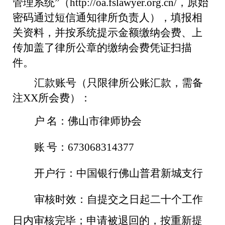
管理系统
”
（
http://oa.fslawyer.org.cn/
，原始
密码通过短信通知律所负责人），填报相
关资料，并按系统提示金额缴纳会费、上
传加盖了律所公章的缴纳会费凭证扫描
件。
汇款账号（只限律所公账汇款，需备
注
XX
所会费）：
户
名：佛山市律师协会
账
号：
673068314377
开户行：中国银行佛山普君新城支行
审核时效：自提交之日起二十个工作
日内审核完毕；申请被退回的，按重新提