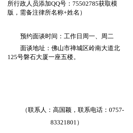
所行政人员添加
QQ
号：
75502785
获取模
版，需备注律所名称
+
姓名）
预约面谈时间：工作日周一、周二
面谈地址：佛山市禅城区岭南大道北
125
号磐石大厦一座五楼。
（联系人：高国颖，联系电话：
0757-
83321801
）