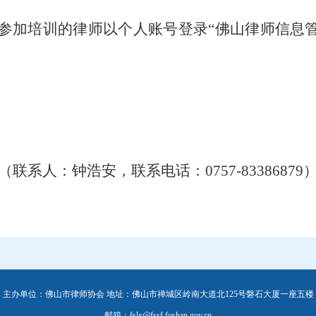
培训的律师以个人账号登录“佛山律师信息管理系统”（http
（联系人：
钟浩安
，联系电话：
0757-83386879
主办单位：佛山市律师协会 地址：佛山市禅城区岭南大道北125号磐石大厦一座五楼
邮箱：fslx@fssf.foshan.gov.cn