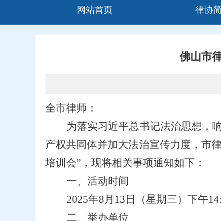
网站首页
律协
佛山市
全市律师
：
为落实习近平总书记法治思想，
产权共同体并加大法治宣传力度，市
培训会”，现将相关事项通知如下：
一、
活动时间
202
5
年
8
月
13
日（
星期三
）
下
午
14
二、举办单位