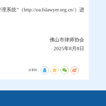
://oa.fslawyer.org.cn/）进
佛山市律师协会
202
5
年
8
月
8日
）
分享到：