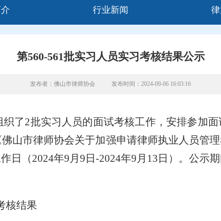
简介
行业新闻
律
第560-561批实习人员实习考核结果公示
发布者：佛山市律师协会
发布时间：2024-09-06 16:03:16
组织
了
2
批
实习人员的面试考核工作
，
安排参加面
《
佛山市律师协会关于加强申请律师执业人员管理
工作日（
2024
年
9
月
9
日
-2024
年
9
月
13
日）
。公示期
考核结果