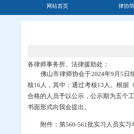
网站首页
律协
各律师事务所、法律援助处：
佛山
市律师协会于
20
24
年
9
月
5
日
核
16
人，其中：通过考核
13
人。
根据
合格的人员予以公示，公示期
为五个
书面形式向我会提出。
附件：第
560-561
批
实习人员
实习