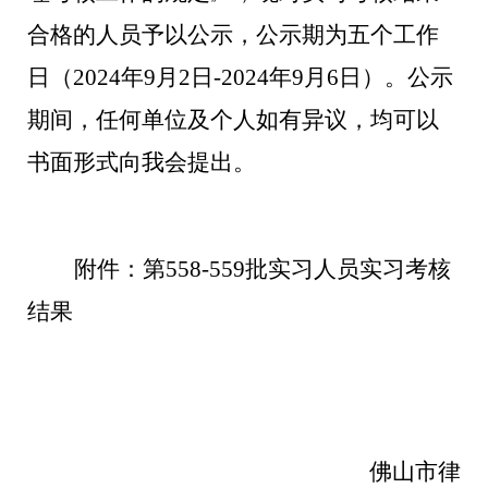
合格的人员予以公示，公示期
为五个工作
日（
2024
年
9
月
2
日
-2024
年
9
月
6
日）
。公示
期间，任何单位及个人如有异议，均可以
书面形式向我会提出。
附件：第
558-559
批
实习人员
实习考核
结果
佛山市律