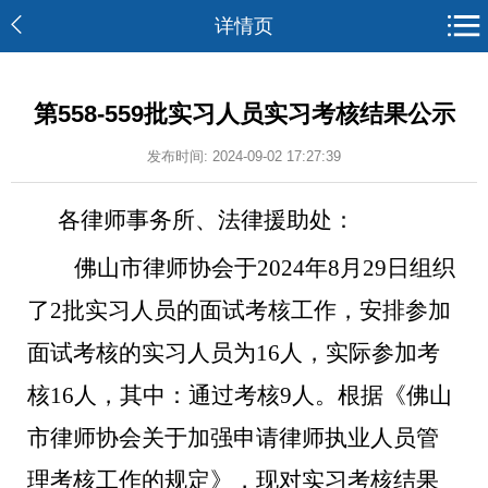
详情页
第558-559批实习人员实习考核结果公示
发布时间: 2024-09-02 17:27:39
各律师事务所、法律援助处：
佛山
市律师协会于
20
24
年
8
月
29
日
组织
了
2
批
实习人员的面试考核工作
，
安排参加
面试考核的实习人员为
16
人，实际参加考
核
16
人，其中：通过考核
9
人。
根据《
佛山
市律师协会关于加强申请律师执业人员管
理考核工作的规定
》，现对实习考核结果