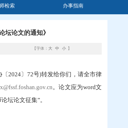
师检索
办事指南
师论坛论文的通知》
【字体：
大
中
小
】
协〔2024〕72号)转发给你们，请全市律
lx@fssf.foshan.gov.cn
。论文应为
w
ord
文
师论坛论文
征集
”
。