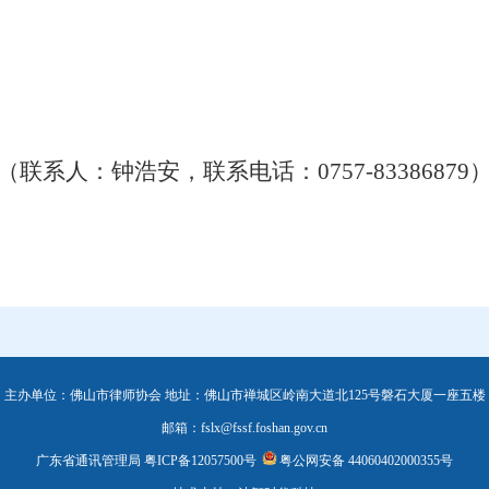
（联系人：
钟浩安
，联系电话：
0
757-83386879
主办单位：佛山市律师协会 地址：佛山市禅城区岭南大道北125号磐石大厦一座五楼
邮箱：fslx@fssf.foshan.gov.cn
广东省通讯管理局
粤ICP备12057500号
粤公网安备 44060402000355号